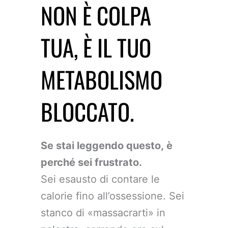
NON È COLPA
TUA, È IL TUO
METABOLISMO
BLOCCATO.
Se stai leggendo questo, è
perché sei frustrato.
Sei esausto di contare le
calorie fino all’ossessione. Sei
stanco di «massacrarti» in