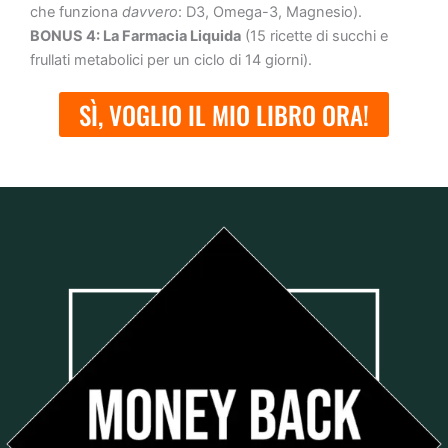
che funziona
davvero
: D3, Omega-3, Magnesio).
BONUS 4: La Farmacia Liquida
(15 ricette di succhi e
frullati metabolici per un ciclo di 14 giorni).
SÌ, VOGLIO IL MIO LIBRO ORA!