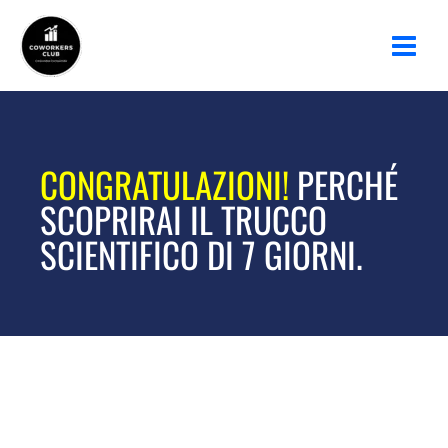
Ir
al
contenido
Por
Coworclub Autor
/
12 de noviembre de 2025
CONGRATULAZIONI!
PERCHÉ
SCOPRIRAI IL TRUCCO
SCIENTIFICO DI 7 GIORNI.