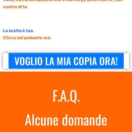
contro di te.
La scelta è tua.
Clicca sul pulsante ora.
VOGLIO LA MIA COPIA ORA!
F.A.Q.
Alcune domande