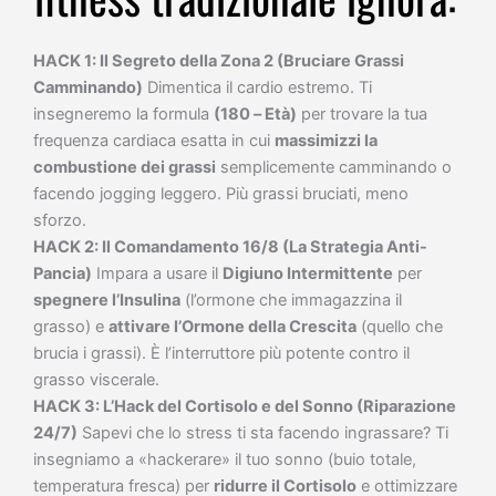
HACK 1: Il Segreto della Zona 2 (Bruciare Grassi
Camminando)
Dimentica il cardio estremo. Ti
insegneremo la formula
(180 – Età)
per trovare la tua
frequenza cardiaca esatta in cui
massimizzi la
combustione dei grassi
semplicemente camminando o
facendo jogging leggero. Più grassi bruciati, meno
sforzo.
HACK 2: Il Comandamento 16/8 (La Strategia Anti-
Pancia)
Impara a usare il
Digiuno Intermittente
per
spegnere l’Insulina
(l’ormone che immagazzina il
grasso) e
attivare l’Ormone della Crescita
(quello che
brucia i grassi). È l’interruttore più potente contro il
grasso viscerale.
HACK 3: L’Hack del Cortisolo e del Sonno (Riparazione
24/7)
Sapevi che lo stress ti sta facendo ingrassare? Ti
insegniamo a «hackerare» il tuo sonno (buio totale,
temperatura fresca) per
ridurre il Cortisolo
e ottimizzare