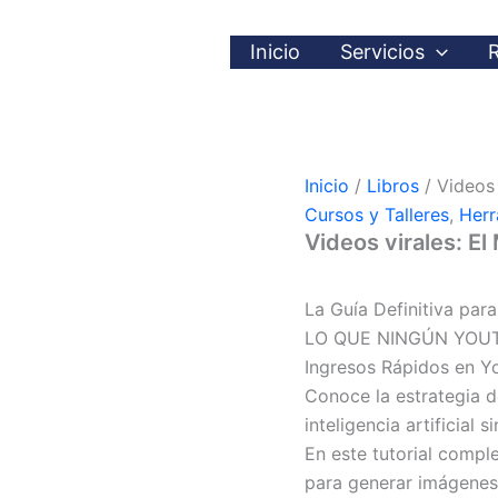
Inicio
Servicios
Inicio
/
Libros
/ Videos 
Cursos y Talleres
,
Herr
Videos virales: E
La Guía Definitiva par
LO QUE NINGÚN YOUTU
Ingresos Rápidos en Y
Conoce la estrategia d
inteligencia artificial 
En este tutorial compl
para generar imágenes r