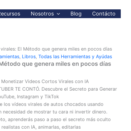
Recursos
Nosotros
Blog
Contácto
virales: El Método que genera miles en pocos días
amientas
,
Libros
,
Todas las Herramientas y Ayúdas
l Método que genera miles en pocos días
a Monetizar Videos Cortos Virales con IA
BER TE CONTÓ. Descubre el Secreto para Generar
ouTube, Instagram y TikTok
e los vídeos virales de autos chocados usando
sin necesidad de mostrar tu cara ni invertir dinero.
eto, aprenderás paso a paso el secreto más oculto
ealistas con IA, animarlas, editarlas