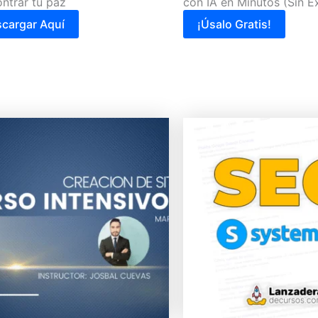
ntrar tu paz
con IA en Minutos (Sin E
cargar Aquí
¡Úsalo Gratis!