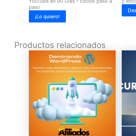
YouTube en 90 Días – Ebook paso a
y enco
paso
Des
¡Lo quiero!
Productos relacionados