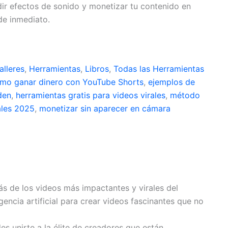
ir efectos de sonido y monetizar tu contenido en
de inmediato.
alleres
,
Herramientas
,
Libros
,
Todas las Herramientas
mo ganar dinero con YouTube Shorts
,
ejemplos de
den
,
herramientas gratis para videos virales
,
método
ales 2025
,
monetizar sin aparecer en cámara
s de los videos más impactantes y virales del
ncia artificial para crear videos fascinantes que no
s unirte a la élite de creadores que están