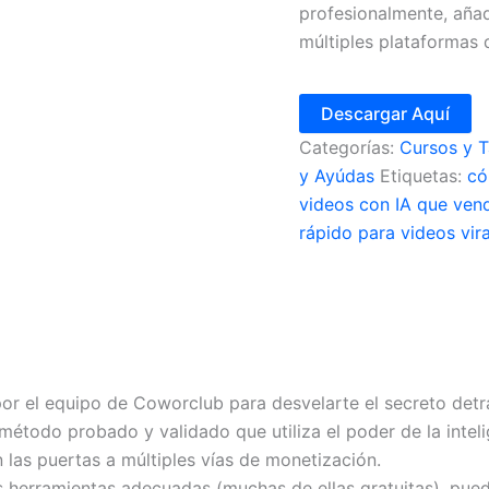
profesionalmente, añad
múltiples plataformas 
Descargar Aquí
Categorías:
Cursos y T
y Ayúdas
Etiquetas:
có
videos con IA que ven
rápido para videos vir
 el equipo de Coworclub para desvelarte el secreto detrá
odo probado y validado que utiliza el poder de la intelige
n las puertas a múltiples vías de monetización.
 herramientas adecuadas (muchas de ellas gratuitas), puede