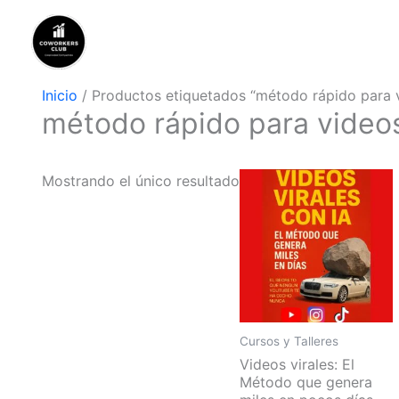
Ir
al
contenido
Inicio
/ Productos etiquetados “método rápido para v
método rápido para videos
Mostrando el único resultado
Cursos y Talleres
Videos virales: El
Método que genera