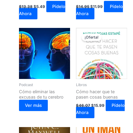
Pídelo
Pídelo
$
13.38
$
5.49
$
14.95
$
11.99
Ahora
Ahora
El
El
precio
precio
¡Oferta!
original
actual
era:
es:
$46.07.
$15.99.
Podcast
Libros
Cómo eliminar las
Cómo hacer que te
excusas de tu cerebro
pasen cosas buenas
Ver más
Pídelo
$
46.07
$
15.99
Ahora
El
El