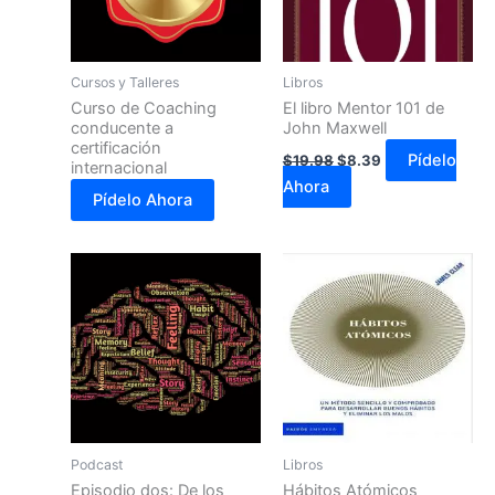
Cursos y Talleres
Libros
Curso de Coaching
El libro Mentor 101 de
conducente a
John Maxwell
certificación
Pídelo
$
19.98
$
8.39
internacional
Ahora
Pídelo Ahora
Podcast
Libros
Episodio dos: De los
Hábitos Atómicos