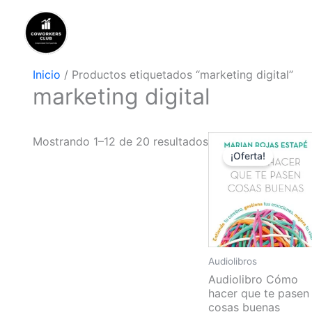
Ir
al
contenido
Inicio
/ Productos etiquetados “marketing digital”
marketing digital
El
El
Mostrando 1–12 de 20 resultados
precio
precio
¡Oferta!
original
actual
era:
es:
$14.95.
$8.99.
Audiolibros
Audiolibro Cómo
hacer que te pasen
cosas buenas