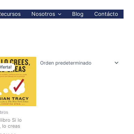
Recursos
Nosotros
Blog
Contácto
El
El
precio
precio
Oferta!
original
actual
era:
es:
$14.95.
$11.99.
ibros
libro Si lo
, lo creas