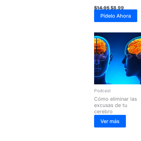
$
14.95
$
8.99
Pídelo Ahora
Podcast
Cómo eliminar las
excusas de tu
cerebro
Ver más