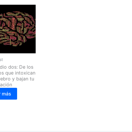
st
dio dos: De los
os que intoxican
rebro y bajan tu
ación
r más