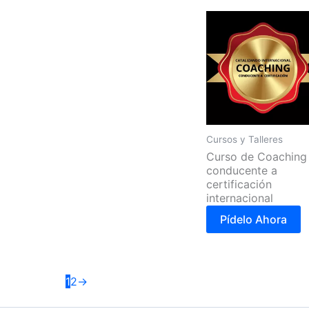
Cursos y Talleres
Curso de Coaching
conducente a
certificación
internacional
Pídelo Ahora
1
2
→