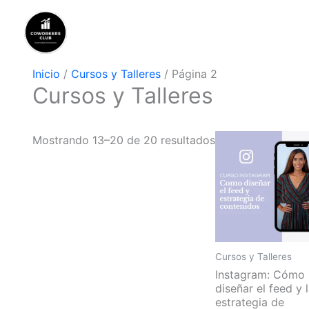
Ir
al
contenido
Inicio
/
Cursos y Talleres
/ Página 2
Cursos y Talleres
Mostrando 13–20 de 20 resultados
Cursos y Talleres
Instagram: Cómo
diseñar el feed y 
estrategia de