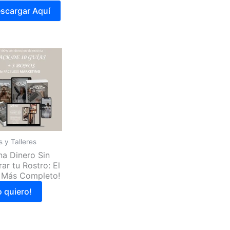
scargar Aquí
 y Talleres
na Dinero Sin
ar tu Rostro: El
 Más Completo!
o quiero!