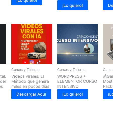
¡Lo quiero!
¡Lo quiero!
De
Cursos y Talleres
Cursos y Talleres
Cursos
tal.
Videos virales: El
WORDPRESS +
💰Ga
der
Método que genera
ELEMENTOR CURSO
Mostr
es
miles en pocos días
INTENSIVO
Pack
Descargar Aquí
¡Lo quiero!
¡L